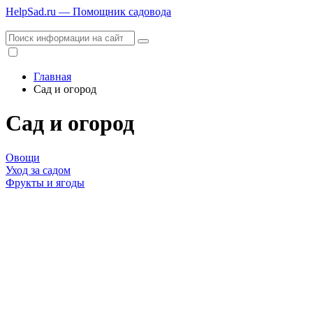
HelpSad.ru — Помощник садовода
Главная
Сад и огород
Сад и огород
Овощи
Уход за садом
Фрукты и ягоды