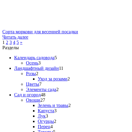
Сорта моркови для весенней посадки
Читать далее
Пагинация
1
2
3
4
5
»
Разделы
записей
Календарь садовода
5
Осень
3
Ландшафтный дизайн
11
Розы
2
Уход за розами
2
Цветы
7
Элементы сада
2
Сад и огород
48
Овощи
27
Зелень и травы
2
Капуста
3
Лук
3
Огурцы
2
Перец
4
Томаты
5