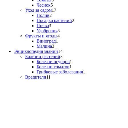
Чеснок
5
Уход за садом
17
Полив
2
Посадка растений
2
Почва
3
Удобрения
8
Фрукты и ягоды
4
Виноград
1
Малина
3
Энциклопедия знаний
14
Болезни растений
3
Болезни огурцов
1
Болезни томатов
1
Грибковые заболевания
1
Вредители
11