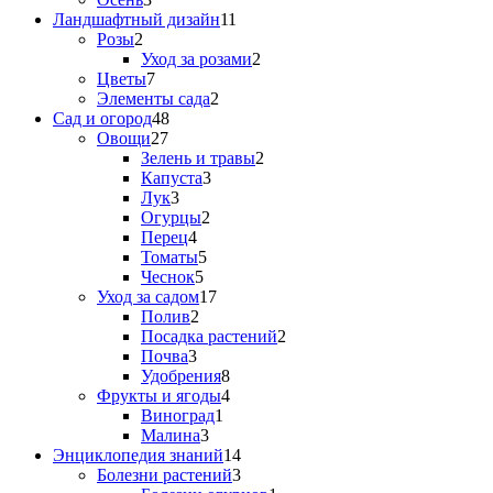
Ландшафтный дизайн
11
Розы
2
Уход за розами
2
Цветы
7
Элементы сада
2
Сад и огород
48
Овощи
27
Зелень и травы
2
Капуста
3
Лук
3
Огурцы
2
Перец
4
Томаты
5
Чеснок
5
Уход за садом
17
Полив
2
Посадка растений
2
Почва
3
Удобрения
8
Фрукты и ягоды
4
Виноград
1
Малина
3
Энциклопедия знаний
14
Болезни растений
3