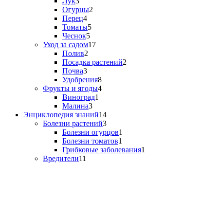
Лук
3
Огурцы
2
Перец
4
Томаты
5
Чеснок
5
Уход за садом
17
Полив
2
Посадка растений
2
Почва
3
Удобрения
8
Фрукты и ягоды
4
Виноград
1
Малина
3
Энциклопедия знаний
14
Болезни растений
3
Болезни огурцов
1
Болезни томатов
1
Грибковые заболевания
1
Вредители
11