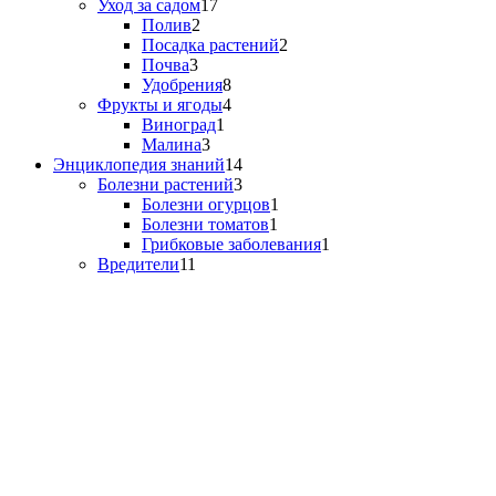
Уход за садом
17
Полив
2
Посадка растений
2
Почва
3
Удобрения
8
Фрукты и ягоды
4
Виноград
1
Малина
3
Энциклопедия знаний
14
Болезни растений
3
Болезни огурцов
1
Болезни томатов
1
Грибковые заболевания
1
Вредители
11