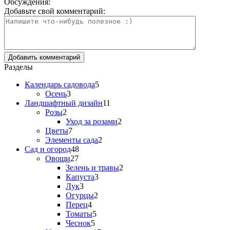
Обсуждения:
Добавьте свой комментарий:
Разделы
Календарь садовода
5
Осень
3
Ландшафтный дизайн
11
Розы
2
Уход за розами
2
Цветы
7
Элементы сада
2
Сад и огород
48
Овощи
27
Зелень и травы
2
Капуста
3
Лук
3
Огурцы
2
Перец
4
Томаты
5
Чеснок
5