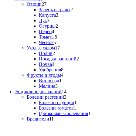
Овощи
27
Зелень и травы
2
Капуста
3
Лук
3
Огурцы
2
Перец
4
Томаты
5
Чеснок
5
Уход за садом
17
Полив
2
Посадка растений
2
Почва
3
Удобрения
8
Фрукты и ягоды
4
Виноград
1
Малина
3
Энциклопедия знаний
14
Болезни растений
3
Болезни огурцов
1
Болезни томатов
1
Грибковые заболевания
1
Вредители
11