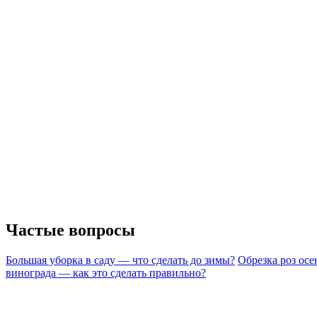
Частые вопросы
Большая уборка в саду — что сделать до зимы?
Обрезка роз ос
винограда — как это сделать правильно?