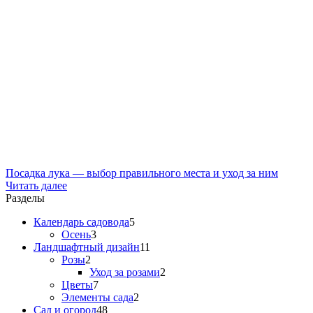
Посадка лука — выбор правильного места и уход за ним
Читать далее
Разделы
Календарь садовода
5
Осень
3
Ландшафтный дизайн
11
Розы
2
Уход за розами
2
Цветы
7
Элементы сада
2
Сад и огород
48