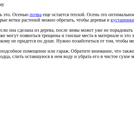
му
ть это. Осенью
почва
еще остается теплой. Осень это оптимально
тарые ветки растений можно обрезать, чтобы деревья и
кустарник
 если она сделана из дерева, после зимы может уже не порадова
 также могут появиться трещины и гнилые места в материале и э
кому не придется по душе. Нужно позаботиться от том, чтобы м
подсобное помещение или гараж. Обратите внимание, что также 
одца, слить оставшуюся в нем воду и убрать его в чистое сухое