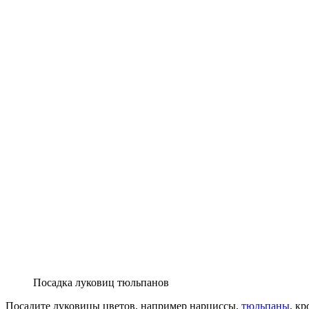
Посадка луковиц тюльпанов
Посадите луковицы цветов, например нарциссы,
тюльпаны
, к