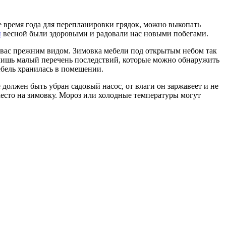
е время года для перепланировки грядок, можно выкопать
и
весной были здоровыми и радовали нас новыми побегами.
ть вас прежним видом. Зимовка мебели под открытым небом так
то лишь малый перечень последствий, которые можно обнаружить
ебель хранилась в помещении.
должен быть убран садовый насос, от влаги он заржавеет и не
 место на зимовку. Мороз или холодные температуры могут