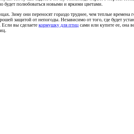
но будет полюбоваться новыми и яркими цветами.
ицах. Зиму они переносят гораздо труднее, чем теплые времена 
орошей защитой от непогоды. Независимо от того, где будет уста
. Если вы сделаете
кормушку для птиц
сами или купите ее, она в
иц.