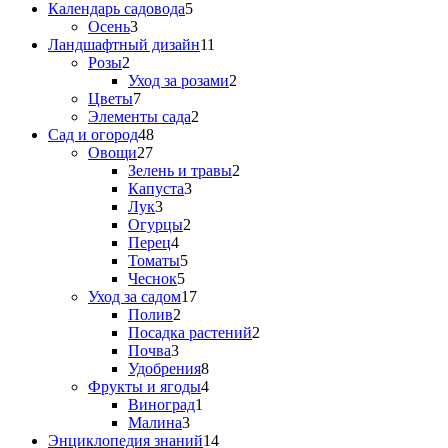
Календарь садовода
5
Осень
3
Ландшафтный дизайн
11
Розы
2
Уход за розами
2
Цветы
7
Элементы сада
2
Сад и огород
48
Овощи
27
Зелень и травы
2
Капуста
3
Лук
3
Огурцы
2
Перец
4
Томаты
5
Чеснок
5
Уход за садом
17
Полив
2
Посадка растений
2
Почва
3
Удобрения
8
Фрукты и ягоды
4
Виноград
1
Малина
3
Энциклопедия знаний
14