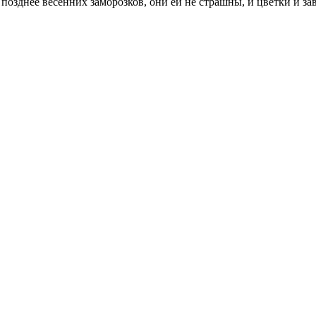
позднее весенних заморозков, они ей не страшны, и цветки и зав