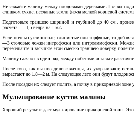
Не сажайте малину между плодовыми деревьями. Почвы подой
слишком сухие, песчаные земли (из-за мелкой корневой систе
Подготовьте траншею шириной и глубиной до 40 см., произ
расчета 1—1,5 ведра на 1 м2.
Если почвы суглинистые, глинистые или торфяные, то добавля
—3 столовые ложки нитрофоски или нитроаммофоски. Можно в
перемешайте и засыпьте этой смесью траншею доверху, полейте 
Малину сажают в один ряд, между побегами оставьте расстояни
После того, как вы посадили саженцы, их укорачивают, остав
вырастают до 1,8—2 м. На следующее лето они будут плодонос
После посадки их следует полить, а почву в прикорневой зоне 
Мульчирование кустов малины
Хороший результат дает мульчирование прикорневой зоны. Это 