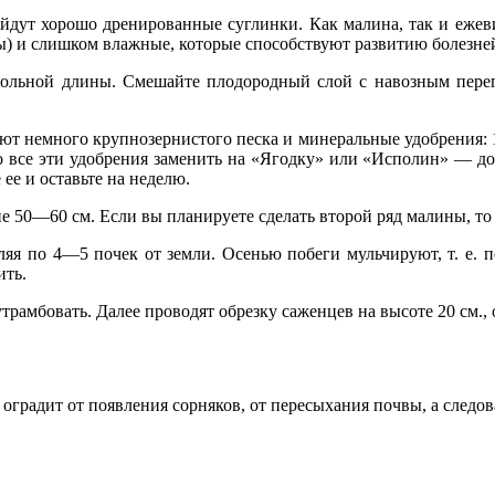
дут хорошо дренированные суглинки. Как малина, так и ежеви
мы) и слишком влажные, которые способствуют развитию болезне
вольной длины. Смешайте плодородный слой с навозным пере
ют немного крупнозернистого песка и минеральные удобрения: 
се эти удобрения заменить на «Ягодку» или «Исполин» — добав
ее и оставьте на неделю.
е 50—60 см. Если вы планируете сделать второй ряд малины, то
ляя по 4—5 почек от земли. Осенью побеги мульчируют, т. е. 
ить.
утрамбовать. Далее проводят обрезку саженцев на высоте 20 см.,
оградит от появления сорняков, от пересыхания почвы, а следов