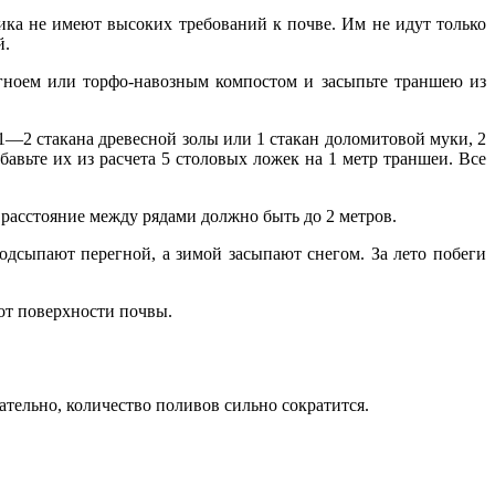
ка не имеют высоких требований к почве. Им не идут только
й.
гноем или торфо-навозным компостом и засыпьте траншею из
1—2 стакана древесной золы или 1 стакан доломитовой муки, 2
ьте их из расчета 5 столовых ложек на 1 метр траншеи. Все
 расстояние между рядами должно быть до 2 метров.
подсыпают перегной, а зимой засыпают снегом. За лето побеги
 от поверхности почвы.
ательно, количество поливов сильно сократится.