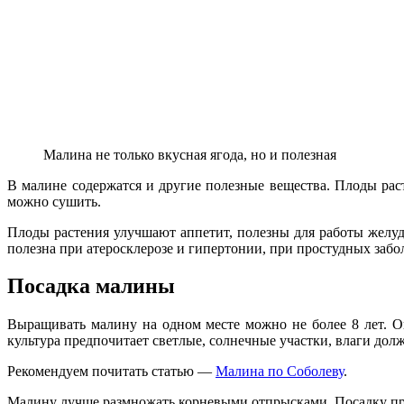
Малина не только вкусная ягода, но и полезная
В малине содержатся и другие полезные вещества. Плоды рас
можно сушить.
Плоды растения улучшают аппетит, полезны для работы желу
полезна при атеросклерозе и гипертонии, при простудных забо
Посадка малины
Выращивать малину на одном месте можно не более 8 лет. Он
культура предпочитает светлые, солнечные участки, влаги должн
Рекомендуем почитать статью —
Малина по Соболеву
.
Малину лучше размножать корневыми отпрысками. Посадку пр