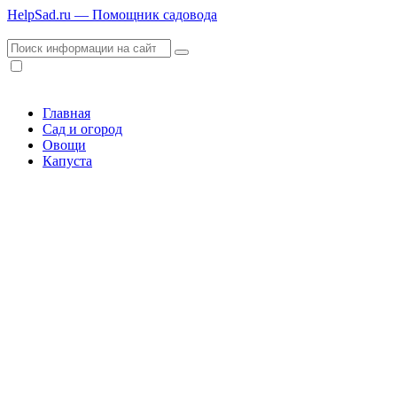
HelpSad.ru — Помощник садовода
Главная
Сад и огород
Овощи
Капуста