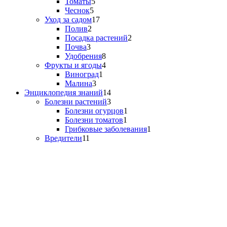
Томаты
5
Чеснок
5
Уход за садом
17
Полив
2
Посадка растений
2
Почва
3
Удобрения
8
Фрукты и ягоды
4
Виноград
1
Малина
3
Энциклопедия знаний
14
Болезни растений
3
Болезни огурцов
1
Болезни томатов
1
Грибковые заболевания
1
Вредители
11